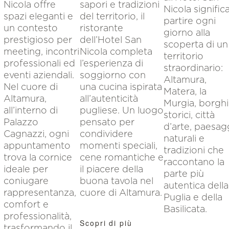
Nicola offre
sapori e tradizioni
Nicola signific
spazi eleganti e
del territorio, il
partire ogni
un contesto
ristorante
giorno alla
prestigioso per
dell’Hotel San
scoperta di un
meeting, incontri
Nicola completa
territorio
professionali ed
l’esperienza di
straordinario:
eventi aziendali.
soggiorno con
Altamura,
Nel cuore di
una cucina ispirata
Matera, la
Altamura,
all’autenticità
Murgia, borghi
all’interno di
pugliese. Un luogo
storici, città
Palazzo
pensato per
d’arte, paesag
Cagnazzi, ogni
condividere
naturali e
appuntamento
momenti speciali,
tradizioni che
trova la cornice
cene romantiche e
raccontano la
ideale per
il piacere della
parte più
coniugare
buona tavola nel
autentica della
rappresentanza,
cuore di Altamura.
Puglia e della
comfort e
Basilicata.
professionalità,
Scopri di più
trasformando il