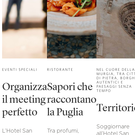
EVENTI SPECIALI
RISTORANTE
NEL CUORE DELLA
MURGIA, TRA CIT
DI PIETRA, BORGH
AUTENTICI E
Organizza
Sapori che
PAESAGGI SENZA
TEMPO
il meeting
raccontano
Territor
perfetto
la Puglia
Soggiornare
L’Hotel San
Tra profumi,
all’Hotel San