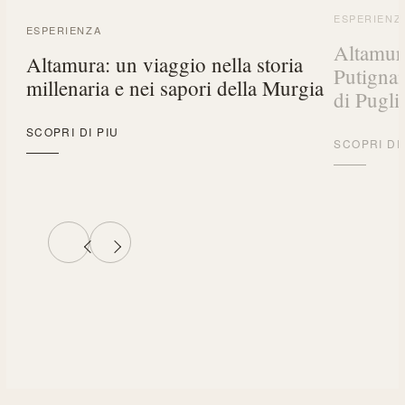
ESPERIENZ
ESPERIENZA
Altamura
Altamura: un viaggio nella storia
Putignan
millenaria e nei sapori della Murgia
di Pugli
SCOPRI DI PIU
SCOPRI DI