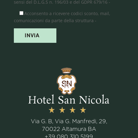
sensi del D.L.G.S n. 196/03 e del GDPR 679/16 -
Acconsento a ricevere codici sconto, mail,
comunicazioni da parte della struttura -
INVIA
Via G. B, Via G. Manfredi, 29,
70022 Altamura BA
+39 080 310 5199